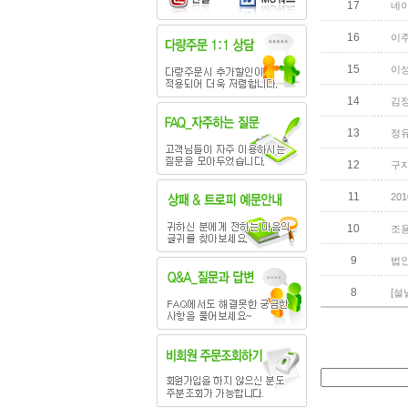
17
네이
16
이주
15
이성
14
김정
13
정유
12
구자
11
20
10
조용
9
법인
8
[설